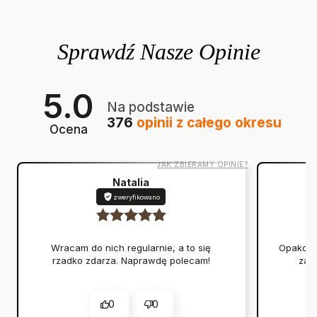
5.0
Na podstawie
376
opinii
z całego okresu
Ocena
JAK ZBIERAMY OPINIE?
Natalia
zweryfikowano
Wracam do nich regularnie, a to się
Opakowan
rzadko zdarza. Naprawdę polecam!
zap
0
0