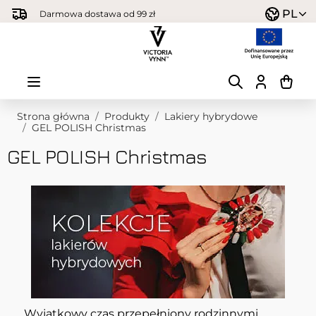
Przejdź do treści
PL
Darmowa dostawa od 99 zł
Strona główna
/
Produkty
/
Lakiery hybrydowe
/
GEL POLISH Christmas
GEL POLISH Christmas
Wyjątkowy czas przepełniony rodzinnymi