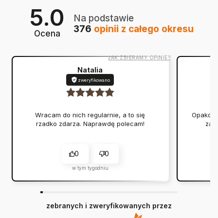
5.0
Na podstawie
376
opinii
z całego okresu
Ocena
JAK ZBIERAMY OPINIE?
Natalia
zweryfikowano
Wracam do nich regularnie, a to się
Opakowan
rzadko zdarza. Naprawdę polecam!
zap
0
0
w tym tygodniu
zebranych i zweryfikowanych przez