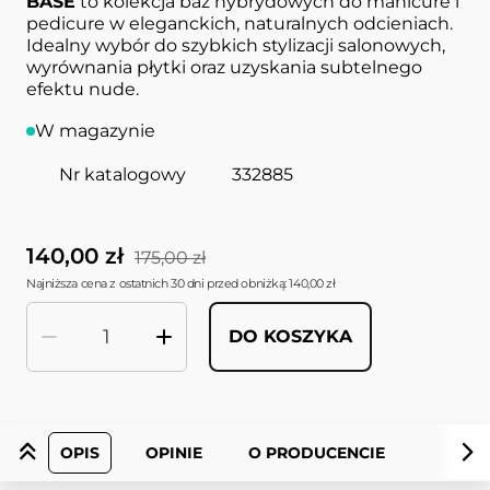
BASE
to kolekcja baz hybrydowych do manicure i
pedicure w eleganckich, naturalnych odcieniach.
Idealny wybór do szybkich stylizacji salonowych,
wyrównania płytki oraz uzyskania subtelnego
efektu nude.
W magazynie
Nr katalogowy
332885
140,00 zł
175,00 zł
Najniższa cena z ostatnich 30 dni przed obniżką: 140,00 zł
DO KOSZYKA
Ilość
OPIS
OPINIE
O PRODUCENCIE