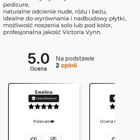
pedicure,
naturalne odcienie nude, różu i beżu,
idealne do wyrównania i nadbudowy płytki,
możliwość noszenia solo lub pod kolor,
profesjonalna jakość Victoria Vynn.
5.0
Na podstawie
2
opinii
Ocena
Ewelina
Elżbieta
zweryfikowano
zweryfikowano
Polecam❤️
Ocena klienta:
Dosk
0
0
0
0