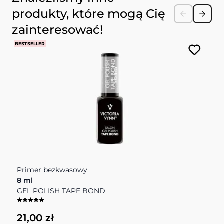
produkty, które mogą Cię
zainteresować!
BESTSELLER
Primer bezkwasowy
B
8 ml
C
GEL POLISH TAPE BOND
M
21,00 zł
4