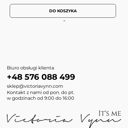
DO KOSZYKA
View more about GEL POLI
View more about MEGA BASE
View more about SALON NA
View more about GEL POLI
Biuro obsługi klienta
+48 576 088 499
sklep@victoriavynn.com
Kontakt z nami od pon. do pt.
w godzinach od 9:00 do 16:00