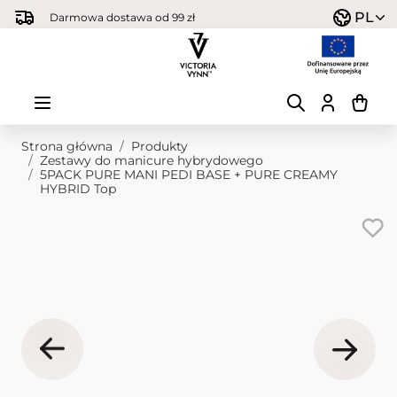
Przejdź do treści
PL
Darmowa dostawa od 99 zł
Strona główna
/
Produkty
/
Zestawy do manicure hybrydowego
/
5PACK PURE MANI PEDI BASE + PURE CREAMY
HYBRID Top
Obraz główny
Kliknij, aby wyświetlić obraz na pełnym ekranie