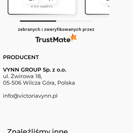
w tym tygodniu
w tym miesiącu
zebranych i zweryfikowanych przez
PRODUCENT
VYNN GROUP Sp. z o.o.
ul. Żwirowa 18,
05-506 Wilcza Góra, Polska
info@victoriavynn.pl
Naciśnij, aby pominąć karuzelę
Znaleźliśmy inne