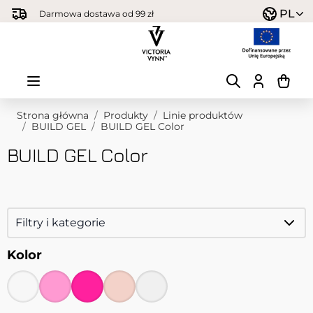
Przejdź do treści
PL
Darmowa dostawa od 99 zł
Strona główna
/
Produkty
/
Linie produktów
/
BUILD GEL
/
BUILD GEL Color
BUILD GEL Color
Filtry i kategorie
Kolor