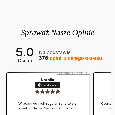
5.0
Na podstawie
376
opinii
z całego okresu
Ocena
JAK ZBIERAMY OPINIE?
Natalia
zweryfikowano
Wracam do nich regularnie, a to się
Opakowan
rzadko zdarza. Naprawdę polecam!
zap