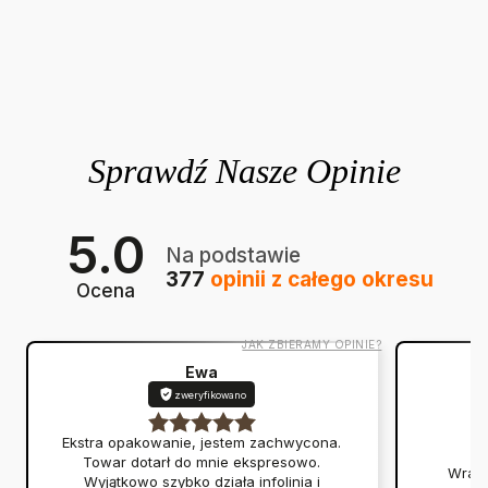
5.0
Na podstawie
377
opinii
z całego okresu
Ocena
JAK ZBIERAMY OPINIE?
Ewa
zweryfikowano
Ekstra opakowanie, jestem zachwycona.
Towar dotarł do mnie ekspresowo.
Wraca
Wyjątkowo szybko działa infolinia i