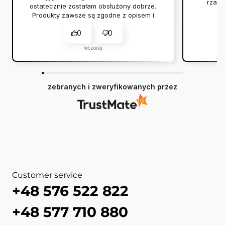
rzadk
ostatecznie zostałam obsłużony dobrze.
Produkty zawsze są zgodne z opisem i
przychodzą na czas.
0
0
wczoraj
zebranych i zweryfikowanych przez
Customer service
+48 576 522 822
+48 577 710 880