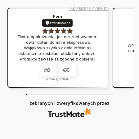
JAK ZBIERAMY OPINIE?
Ewa
zweryfikowano
Ekstra opakowanie, jestem zachwycona.
Towar dotarł do mnie ekspresowo.
Wraca
Wyjątkowo szybko działa infolinia i
rzadk
ostatecznie zostałam obsłużony dobrze.
Produkty zawsze są zgodne z opisem i
przychodzą na czas.
0
0
w tym tygodniu
zebranych i zweryfikowanych przez